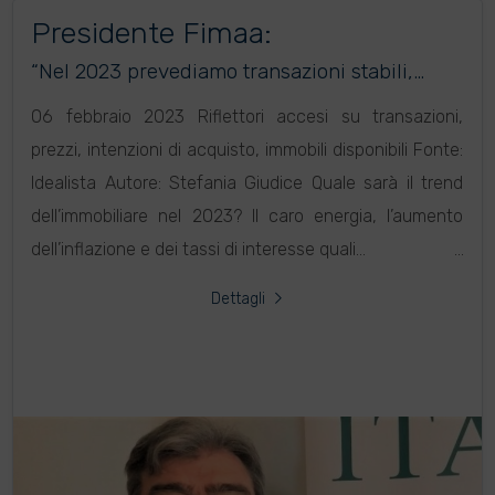
Presidente Fimaa:
“Nel 2023 prevediamo transazioni stabili,
meno immobili disponibili e aumenti
contenuti dei prezzi”
06 febbraio 2023 Riflettori accesi su transazioni,
prezzi, intenzioni di acquisto, immobili disponibili Fonte:
Idealista Autore: Stefania Giudice Quale sarà il trend
dell’immobiliare nel 2023? Il caro energia, l’aumento
dell’inflazione e dei tassi di interesse quali...
Dettagli