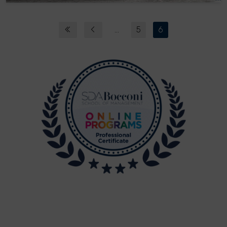
...
5
6