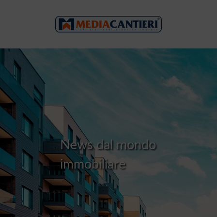
N
e
w
s
d
a
l
m
o
n
d
o
i
m
m
o
b
i
l
i
a
r
e