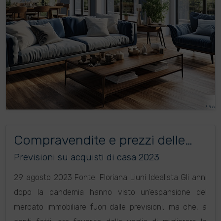
Compravendite e prezzi delle
case: le previsioni di Nomisma
Previsioni su acquisti di casa 2023
fino al 2025
29 agosto 2023 Fonte: Floriana Liuni Idealista Gli anni
dopo la pandemia hanno visto un’espansione del
mercato immobiliare fuori dalle previsioni, ma che, a