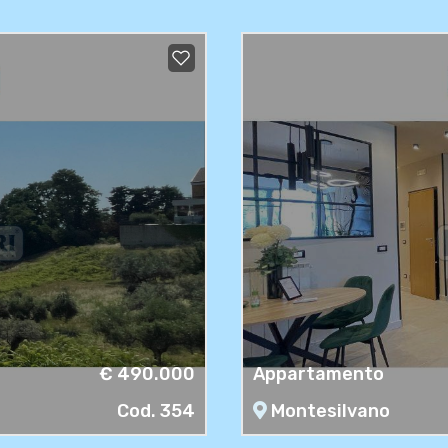
€ 490.000
Appartamento
Cod. 354
Montesilvano