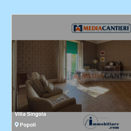
Moscufo
Villa Singola
Popoli