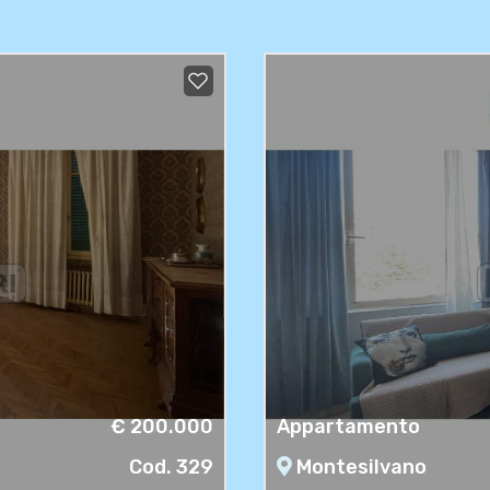
€ 200.000
Appartamento
Cod. 329
Montesilvano