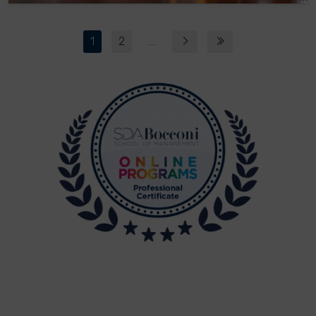
1
2
...