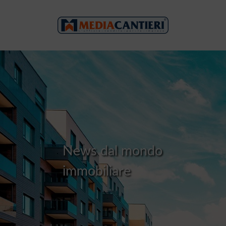
N
e
w
s
d
a
l
m
o
n
d
o
i
m
m
o
b
i
l
i
a
r
e