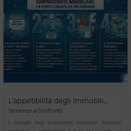
L'appetibilità degli Immobili
Business nel 2026
Tendenze a Confronto
Il mercato degli investimenti immobiliari "business"