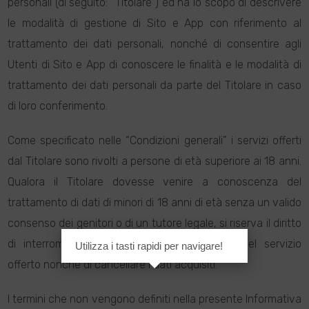
personali (di seguito: “Titolare”) ed ha lo scopo di descrivere
le modalità di gestione di Sito e App con riferimento al
trattamento dei dati personali, nonché di consentire agli
Utenti di Sito e App di conoscere le finalità e le modalità di
trattamento dei dati personali da parte del Titolare in caso
di loro conferimento.
Come specificato nelle “Condizioni generali” i servizi offerti
dal Titolare sono rivolti a persone di età superiore ai 18 anni.
Qualora il Titolare dovesse venire a conoscenza del
trattamento di dati di minori di 18 anni di età senza un valido
consenso dei genitori o di un tutore legale, si riserva il diritto
di interrompere unilateralmente la fruizione del servizio
Utilizza i tasti rapidi per navigare!
offerto nonché di cancellare i dati acquisiti.
I termini che non vengono definiti nella presente Informativa