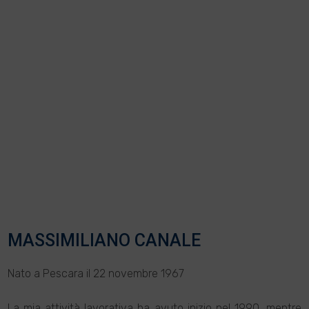
MASSIMILIANO CANALE
Nato a Pescara il 22 novembre 1967
La mia attività lavorativa ha avuto inizio nel 1990, mentre