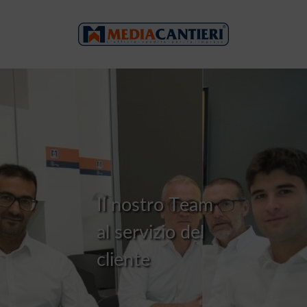
I
l
n
o
s
t
r
o
T
e
a
m
a
l
s
e
r
v
i
z
i
o
d
e
l
c
l
i
e
n
t
e