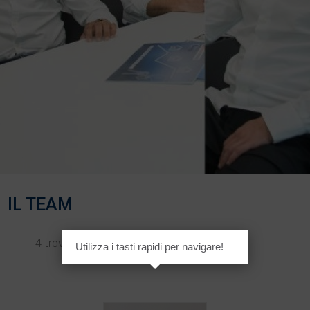
IL TEAM
4 trovati!
Utilizza i tasti rapidi per navigare!