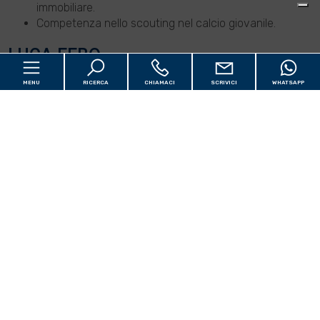
immobiliare.
Competenza nello scouting nel calcio giovanile.
LUCA FEBO
MENU
RICERCA
CHIAMACI
SCRIVICI
WHATSAPP
Nato a Spoltore (PE) il 19 ottobre 1969
Laureato in Economia e Commercio nel 1995 presso
l’Università d’Annunzio di Pescara, la mia prima esperienza
lavorativa è stata proprio in Mediacantieri per la
realizzazione di una Indagine di mercato nel settore
Home
immobiliare della provincia di Parma. Poi le nostre strade si
Cantieri
[+]
sono separate ed io mi sono dedicato fino al 2020 al
settore della formazione e delle risorse umane. Un viaggio
Valuta e Vendi
[+]
lungo oltre 25 anni che mi ha portato a girare l’Italia ed
Servizi alle Aziende
[+]
incontrare tante persone dai giovani in cerca di prima
occupazione, ai dipendenti aziendali, ai manager ed agli