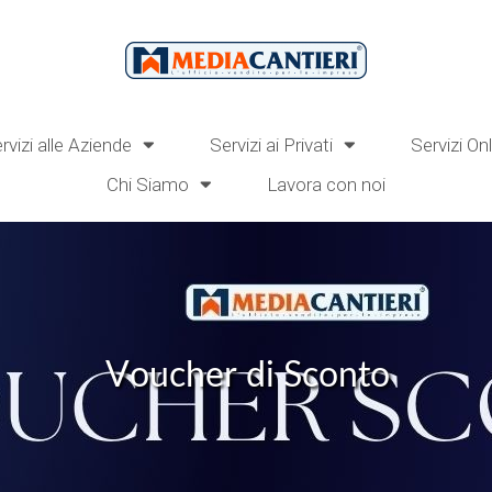
rvizi alle Aziende
Servizi ai Privati
Servizi On
Chi Siamo
Lavora con noi
V
o
u
c
h
e
r
d
i
S
c
o
n
t
o