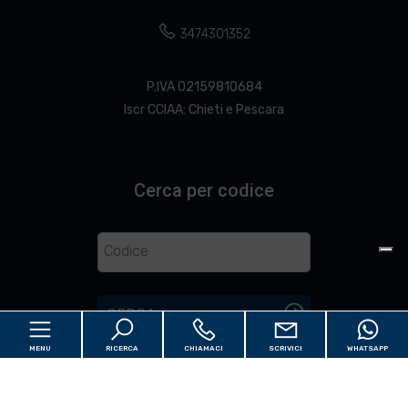
3474301352
P.IVA 02159810684
Iscr CCIAA: Chieti e Pescara
Cerca per codice
CERCA
MENU
RICERCA
CHIAMACI
SCRIVICI
WHATSAPP
Copyright © 2026 - Powered by
Gestim