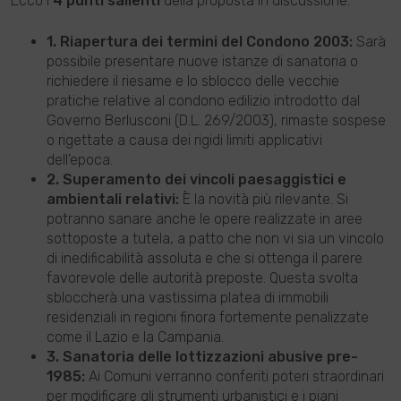
Ecco i
4 punti salienti
della proposta in discussione:
1. Riapertura dei termini del Condono 2003:
Sarà
possibile presentare nuove istanze di sanatoria o
richiedere il riesame e lo sblocco delle vecchie
pratiche relative al condono edilizio introdotto dal
Governo Berlusconi (D.L. 269/2003), rimaste sospese
o rigettate a causa dei rigidi limiti applicativi
dell'epoca.
2. Superamento dei vincoli paesaggistici e
ambientali relativi:
È la novità più rilevante. Si
potranno sanare anche le opere realizzate in aree
sottoposte a tutela, a patto che non vi sia un vincolo
di inedificabilità assoluta e che si ottenga il parere
favorevole delle autorità preposte. Questa svolta
sbloccherà una vastissima platea di immobili
residenziali in regioni finora fortemente penalizzate
come il Lazio e la Campania.
3. Sanatoria delle lottizzazioni abusive pre-
1985:
Ai Comuni verranno conferiti poteri straordinari
per modificare gli strumenti urbanistici e i piani