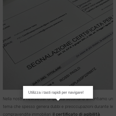
Utilizza i tasti rapidi per navigare!
Nella nostra newsletter di questa settimana affrontiamo un
tema che spesso genera dubbi e preoccupazioni durante le
compravendite immobiliari:
il certificato di agibilità
.