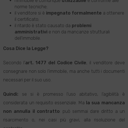
l'immobile è comunque
utilizzabile
e conforme alle
norme tecniche;
il venditore si è
impegnato formalmente
a ottenere
il certificato;
il ritardo è stato causato da
problemi
amministrativi
e non da mancanze strutturali
dell'immobile.
Cosa Dice la Legge?
Secondo l’
art. 1477 del Codice Civile
, il venditore deve
consegnare non solo l’immobile, ma anche tutti i documenti
necessari per il suo uso.
Quindi:
se si è promesso l’uso abitativo, l’agibilità è
considerata un requisito essenziale. Ma
la sua mancanza
non annulla il contratto
: può semmai dare diritto a un
risarcimento o, nei casi più gravi, alla risoluzione del