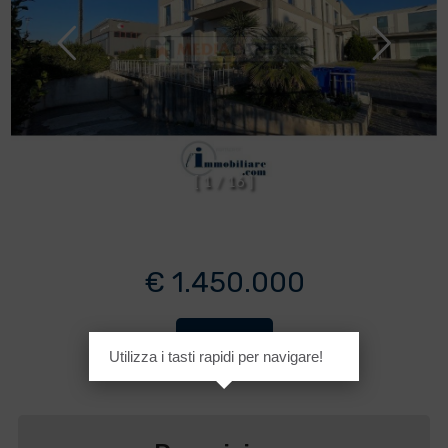
[
1
/
1
6
]
€ 1.450.000
Cod. 326
Utilizza i tasti rapidi per navigare!