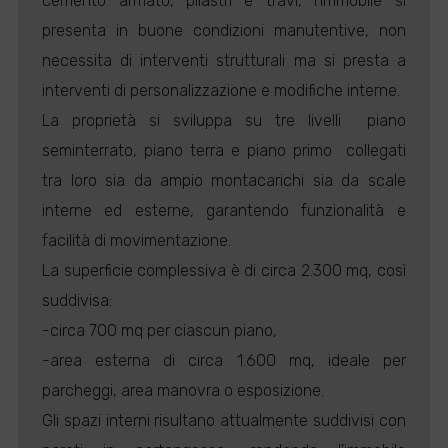
cemento armato, pilastri e travi, l'immobile si
presenta in buone condizioni manutentive, non
necessita di interventi strutturali ma si presta a
interventi di personalizzazione e modifiche interne.
La proprietà si sviluppa su tre livelli  piano
seminterrato, piano terra e piano primo  collegati
tra loro sia da ampio montacarichi sia da scale
interne ed esterne, garantendo funzionalità e
facilità di movimentazione.
La superficie complessiva è di circa 2.300 mq, così
suddivisa:
-circa 700 mq per ciascun piano,
-area esterna di circa 1.600 mq, ideale per
parcheggi, area manovra o esposizione.
Gli spazi interni risultano attualmente suddivisi con