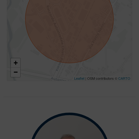
+
−
Leaflet
| OSM contributors ©
CARTO