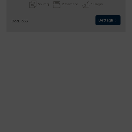
92 mq
2 Camere
1 Bagni
Dettagli
Cod. 353