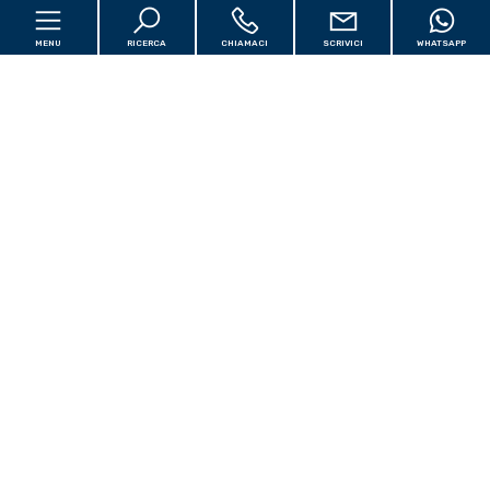
MENU
RICERCA
CHIAMACI
SCRIVICI
WHATSAPP
Contattaci
Via Nazionale Adriatica Nord, 80 - Pescara (PE)
Home
info@mediacantieri.it
Cantieri
[+]
Valuta e Vendi
[+]
3474301352
Servizi alle Aziende
[+]
P.IVA 02159810684
Servizi ai Privati
[+]
Iscr CCIAA: Chieti e Pescara
Servizi Online
[+]