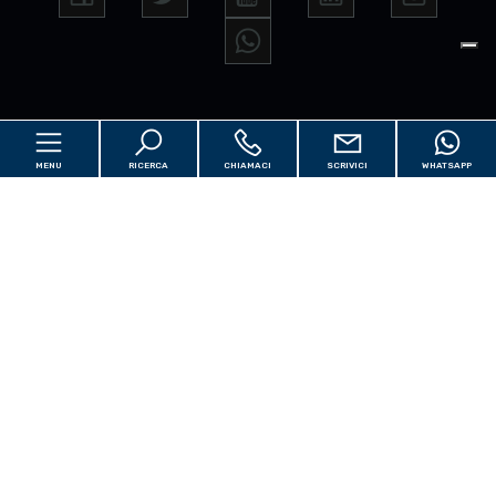
Contattaci
MENU
RICERCA
CHIAMACI
SCRIVICI
WHATSAPP
Via Nazionale Adriatica Nord, 80 - Pescara (PE)
info@mediacantieri.it
3474301352
Home
P.IVA 02159810684
Cantieri
[+]
Iscr CCIAA: Chieti e Pescara
Valuta e Vendi
[+]