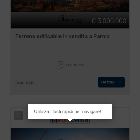
€ 3.000.000
Terreno edificabile in vendita a Parma
31.000 mq
Dettagli
Cod. 278
Utilizza i tasti rapidi per navigare!